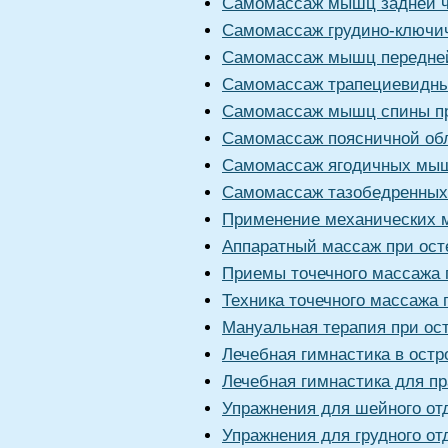
Самомассаж мышц задней ч
Самомассаж грудино-ключи
Самомассаж мышц передней
Самомассаж трапециевидны
Самомассаж мышц спины пр
Самомассаж поясничной обл
Самомассаж ягодичных мыш
Самомассаж тазобедренных 
Применение механических м
Аппаратный массаж при ост
Приемы точечного массажа 
Техника точечного массажа 
Мануальная терапия при ос
Лечебная гимнастика в остр
Лечебная гимнастика для п
Упражнения для шейного от
Упражнения для грудного от