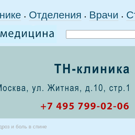
нике
Отделения
Врачи
С
•
•
•
роз и боль в спине