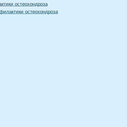
актики остеохондроза
офилактики остеохондроза