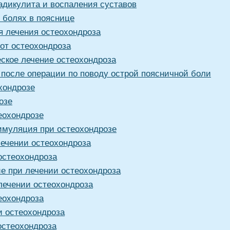
адикулита и воспаления суставов
 болях в пояснице
я лечения остеохондроза
от остеохондроза
ское лечение остеохондроза
 после операции по поводу острой поясничной боли
хондрозе
озе
еохондрозе
имуляция при остеохондрозе
лечении остеохондроза
остеохондроза
е при лечении остеохондроза
лечении остеохондроза
еохондроза
и остеохондроза
остеохондроза