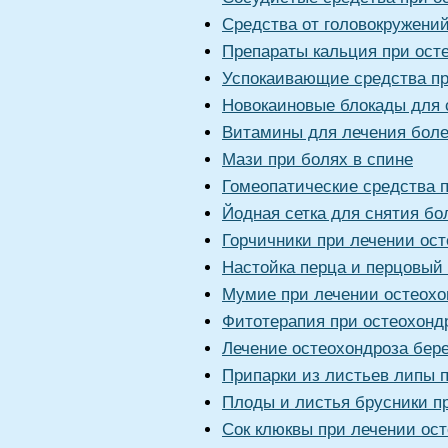
Средства от головокружени
Препараты кальция при ост
Успокаивающие средства пр
Новокаиновые блокады для 
Витамины для лечения боле
Мази при болях в спине
Гомеопатические средства 
Йодная сетка для снятия бо
Горчичники при лечении ос
Настойка перца и перцовый
Мумие при лечении остеохо
Фитотерапия при остеохонд
Лечение остеохондроза бер
Припарки из листьев липы 
Плоды и листья брусники п
Сок клюквы при лечении ос