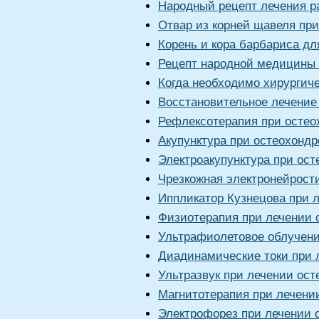
Народный рецепт лечения р
Отвар из корней щавеля при
Корень и кора барбариса дл
Рецепт народной медицины 
Когда необходимо хирургиче
Восстановительное лечение
Рефлексотерапия при остео
Акупунктура при остеохондр
Электроакупунктура при ост
Чрезкожная электронейрост
Иппликатор Кузнецова при 
Физиотерапия при лечении 
Ультрафиолетовое облучени
Диадинамические токи при 
Ультразвук при лечении ост
Магнитотерапия при лечени
Электрофорез при лечении 