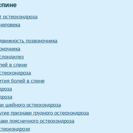
спине
т остеохондроза
человека
движность позвоночника
оночника
спондилез
лей в спине
стеохондроза
тия болей в спине
дроза
дроза
ки шейного остеохондроза
угие признаки грудного остеохондроза
наки поясничного остеохондроза
стеохондрозе