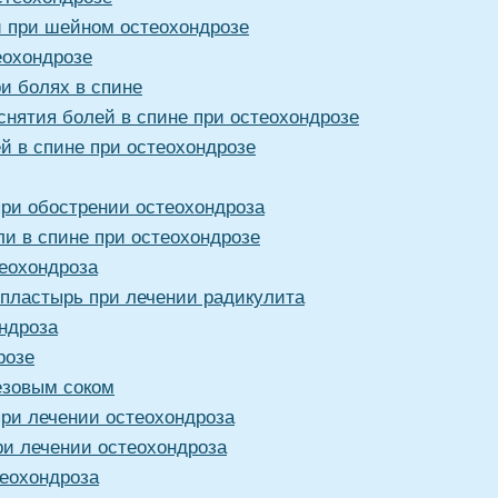
й при шейном остеохондрозе
еохондрозе
и болях в спине
снятия болей в спине при остеохондрозе
й в спине при остеохондрозе
при обострении остеохондроза
ли в спине при остеохондрозе
теохондроза
 пластырь при лечении радикулита
ндроза
розе
езовым соком
при лечении остеохондроза
ри лечении остеохондроза
теохондроза