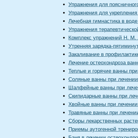
Упражнения для поясничного
Упражнения для укрепления
Лечебная гимнастика в воде
Упражнения терапевтическо
Комплекс упражнений Н. М.
Утренняя зарядка-пятимину
Закаливание в профилактик
Лечение остеохондроза ван
Теплые и горячие ванны при
Соляные ванны при лечении
Шалфейные ванны при лече
Скипидарные ванны при леч
Хвойные ванны при лечении
Травяные ванны при лечени
Сборы лекарственных расте
Приемы аутогенной трениро
Баня в лечении остеохондро