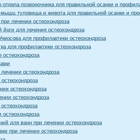
 отдела позвоночника для правильной осанки и профил
 мышц туловища и живота для правильной осанки и пр
 при лечении остеохондроза
й йоги для лечения остеохондроза
 Амосова для профилактики остеохондроза
тка для профилактики остеохондроза
е остеохондроза
нами
 лечении остеохондроза
 остеохондроза
нии остеохондроза
ении остеохондроза
 остеохондроза
и остеохондроза
ний для ванн при лечении остеохондроза
вки при лечении остеохондроза
за