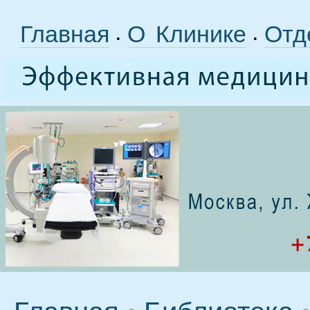
Главная
О Клинике
Отд
•
•