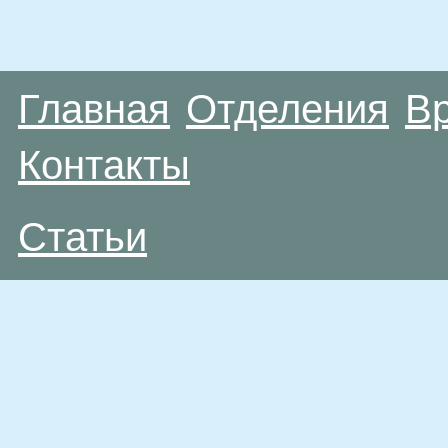
Главная
Отделения
В
Контакты
Статьи
Материалы, размещенные на данной странице
публичной офертой. Посетители сайта не дол
рекомендаций. ООО «ТН-Клиника» не несёт о
возникшие в результате использования инфо