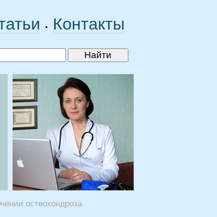
татьи
Контакты
•
ечении остеохондроза