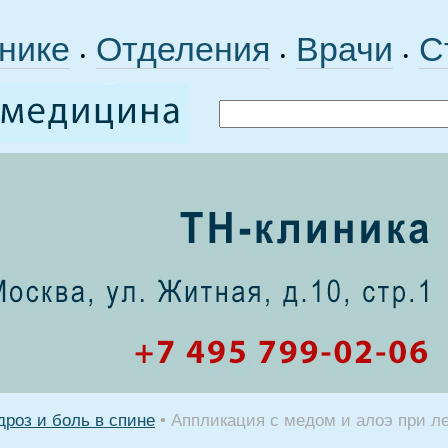
нике
Отделения
Врачи
С
•
•
•
роз и боль в спине
•
Аппликация с медом и алоэ при л