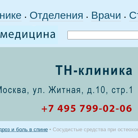
нике
Отделения
Врачи
С
•
•
•
роз и боль в спине
•
Сосудистые средства при остеохо