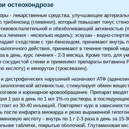
ри остеохондрозе
оры - лекарственные средства, улучшающие артериальн
о трибенозид (гливенол), который повышает тонус стен
отивовоспалительной и обезболивающей активностью (пр
рса лечения - несколько недель); эскузан - водно-спирто
адает сходством с три-бенозидом, принимают внутрь по 
аналогичного действия, принимают в течение первой неде
аза в день, курс лечения - 2-3 месяца. Кроме того, для
 сосудистой стенки и применяют препараты витамина Р:
 кислоту) и венорутон (троксевазин).
х и дистрофических нарушений назначают АТФ (аденози
зиологической активностью, стимулирует обмен вещест
озговое и коронарное кровообращение. Препарат вводят
ня 1 раз в день по 1 мл 1%-го раствора, в последующие 
остоит из 30-40 инъекций. Повторяют курс в зависимост
ть после инфаркта миокарда и резко выраженной гипото
иновую кислоту - внутрь по 1 г 2-3 раза в день за 15-3
ельнее таблетки, покрытые оболочкой. Глутаминовая ки