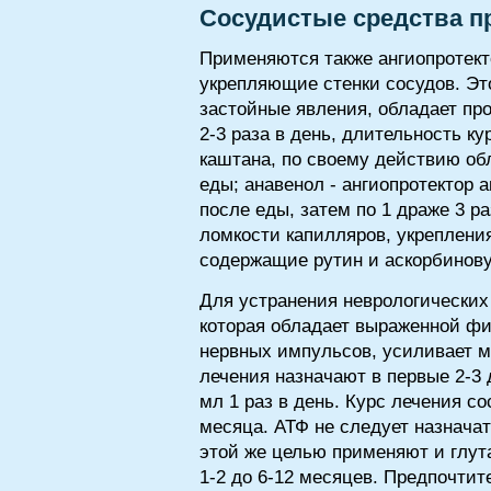
Сосудистые средства п
Применяются также ангиопротект
укрепляющие стенки сосудов. Эт
застойные явления, обладает пр
2-3 раза в день, длительность ку
каштана, по своему действию обл
еды; анавенол - ангиопротектор 
после еды, затем по 1 драже 3 р
ломкости капилляров, укрепления
содержащие рутин и аскорбиновую
Для устранения неврологически
которая обладает выраженной фи
нервных импульсов, усиливает м
лечения назначают в первые 2-3 д
мл 1 раз в день. Курс лечения с
месяца. АТФ не следует назнача
этой же целью применяют и глутам
1-2 до 6-12 месяцев. Предпочтит