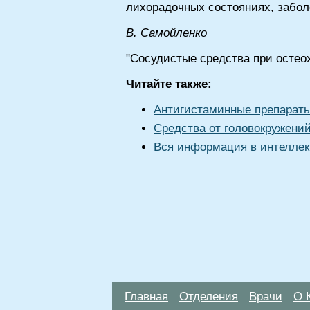
лихорадочных состояниях, заболе
B. Самойленко
"Сосудистые средства при остеох
Читайте также:
Антигистаминные препараты
Средства от головокружени
Вся информация в интеллек
Главная
Отделения
Врачи
О 