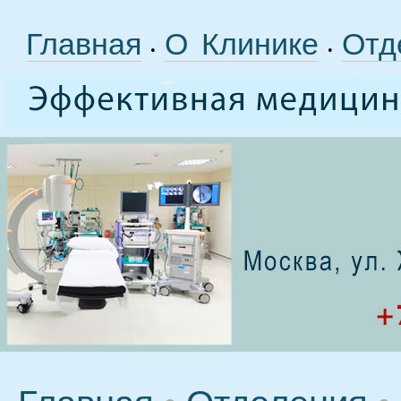
Главная
О Клинике
Отд
•
•