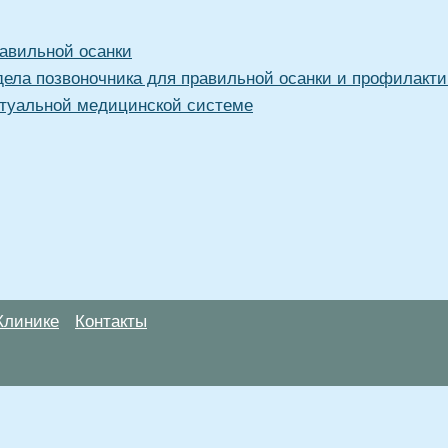
равильной осанки
дела позвоночника для правильной осанки и профилакти
туальной медицинской системе
Клинике
Контакты
анице, носят информационный характер и не являются публичной