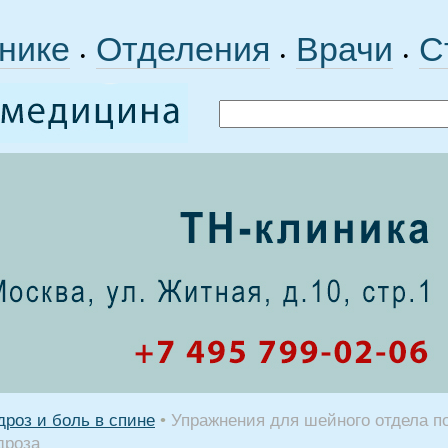
нике
Отделения
Врачи
С
•
•
•
роз и боль в спине
•
Упражнения для шейного отдела п
дроза