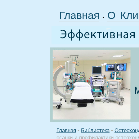
Главная
О Кли
•
Главная
•
Библиотека
•
Остеохонд
осанки и профилактики остеохон