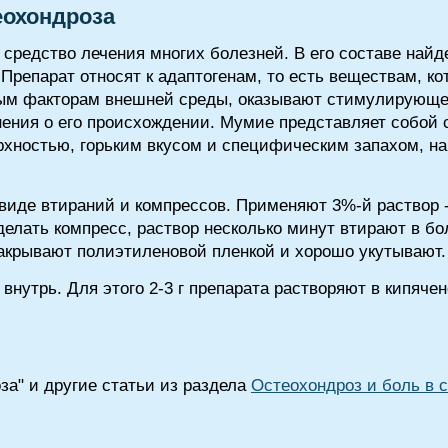
еохондроза
средство лечения многих болезней. В его составе найд
Препарат относят к адаптогенам, то есть веществам, к
ным факторам внешней среды, оказывают стимулирующе
нения о его происхождении. Мумие представляет собой 
ерхностью, горьким вкусом и специфическим запахом,
виде втираний и компрессов. Применяют 3%-й раствор -
делать компресс, раствор несколько минут втирают в б
акрывают полиэтиленовой пленкой и хорошо укутывают. 
нутрь. Для этого 2-3 г препарата растворяют в кипячен
за" и другие статьи из раздела
Остеохондроз и боль в 