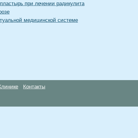
 пластырь при лечении радикулита
розе
туальной медицинской системе
Клинике
Контакты
анице, носят информационный характер и не являются публичной
х рекомендаций. ООО «ТН-Клиника» не несёт ответственности за в
 информации, размещенной на данной странице.