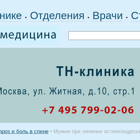
нике
Отделения
Врачи
С
•
•
•
роз и боль в спине
•
Мумие при лечении остеохондроз