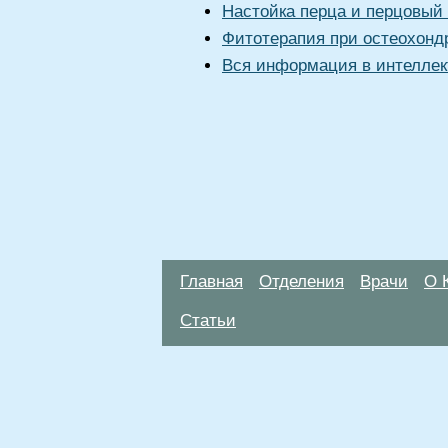
Настойка перца и перцовый
Фитотерапия при остеохонд
Вся информация в интеллек
Главная
Отделения
Врачи
О 
Статьи
Материалы, размещенные на данной стр
использовать их в качестве медицински
возникшие в результате использования