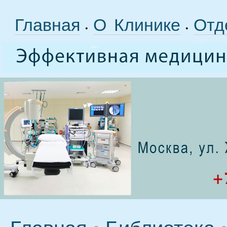
Главная
О Клинике
Отд
•
•