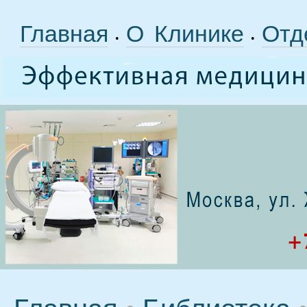
Главная
О Клинике
Отд
•
•