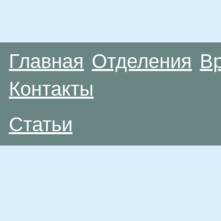
Главная
Отделения
В
Контакты
Статьи
Материалы, размещенные на данной странице
публичной офертой. Посетители сайта не дол
рекомендаций. ООО «ТН-Клиника» не несёт о
возникшие в результате использования инфо