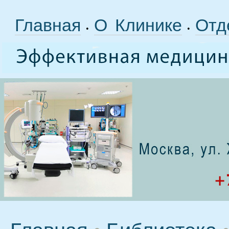
Главная
О Клинике
Отд
•
•