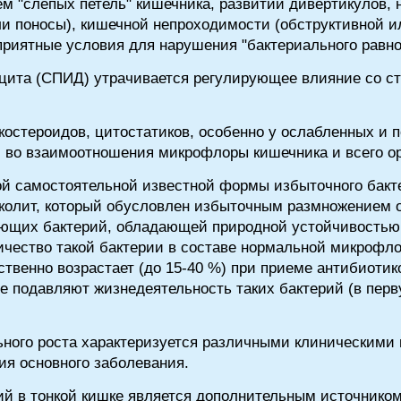
 "слепых петель" кишечника, развитии дивертикулов,
ли поносы), кишечной непроходимости (обструктивной и
приятные условия для нарушения "бактериального равно
цита (СПИД) утрачивается регулирующее влияние со ст
костероидов, цитостатиков, особенно у ослабленных и 
 во взаимоотношения микрофлоры кишечника и всего ор
ой самостоятельной известной формы избыточного бакт
колит, который обусловлен избыточным размножением о
ющих бактерий, обладающей природной устойчивостью
чество такой бактерии в составе нормальной микрофл
ственно возрастает (до 15-40 %) при приеме антибиотик
е подавляют жизнедеятельность таких бактерий (в пер
ного роста характеризуется различными клиническими
я основного заболевания.
й в тонкой кишке является дополнительным источнико