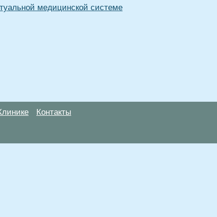
туальной медицинской системе
Клинике
Контакты
анице, носят информационный характер и не являются публичной
х рекомендаций. ООО «ТН-Клиника» не несёт ответственности за в
 информации, размещенной на данной странице.
ПОКАЗАНИЯ, ПОСОВЕТУЙ