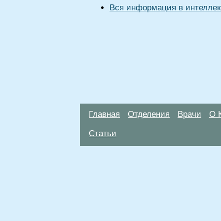
Вся информация в интеллек
Главная
Отделения
Врачи
О 
Статьи
Материалы, размещенные на данной стр
использовать их в качестве медицински
возникшие в результате использования
ЕСТЬ ПРОТИВО