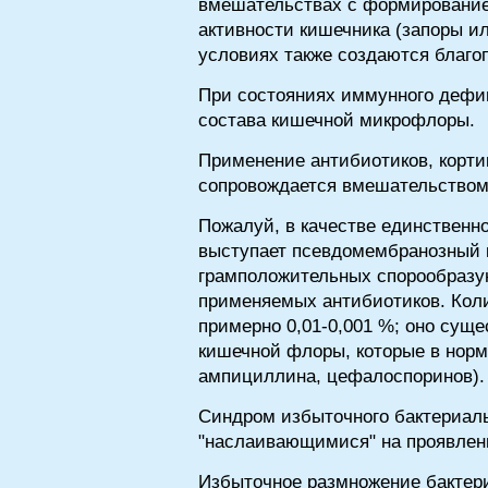
вмешательствах с формированием
активности кишечника (запоры и
условиях также создаются благо
При состояниях иммунного дефи
состава кишечной микрофлоры.
Применение антибиотиков, корти
сопровождается вмешательством
Пожалуй, в качестве единственн
выступает псевдомембранозный 
грамположительных спорообразу
применяемых антибиотиков. Коли
примерно 0,01-0,001 %; оно суще
кишечной флоры, которые в норм
ампициллина, цефалоспоринов).
Синдром избыточного бактериаль
"наслаивающимися" на проявлени
Избыточное размножение бактери