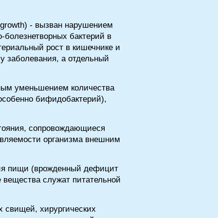
rgrowth) - вызван нарушением
о-болезнетворных бактерий в
териальный рост в кишечнике и
у заболевания, а отдельный
ьным уменьшением количества
(особенно бифидобактерий),
стояния, сопровождающиеся
ивляемости организма внешним
ия пищи (врожденный дефицит
е вещества служат питательной
 свищей, хирургических