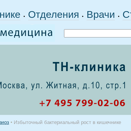
нике
Отделения
Врачи
С
•
•
•
риоз
•
Избыточный бактериальный рост в кишечнике