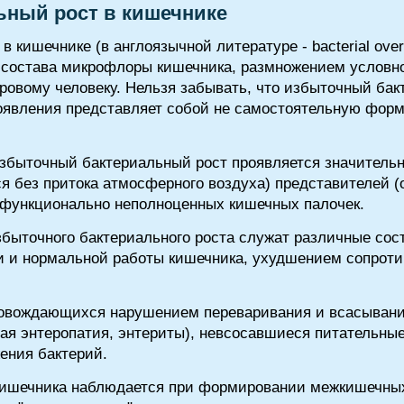
ный рост в кишечнике
 кишечнике (в англоязычной литературе - bacterial ove
о состава микрофлоры кишечника, размножением условн
ровому человеку. Нельзя забывать, что избыточный бак
оявления представляет собой не самостоятельную форм
 избыточный бактериальный рост проявляется значител
я без притока атмосферного воздуха) представителей 
 функционально неполноценных кишечных палочек.
быточного бактериального роста служат различные со
 и нормальной работы кишечника, ухудшением сопрот
ровождающихся нарушением переваривания и всасыван
вая энтеропатия, энтериты), невсосавшиеся питательны
ения бактерий.
ишечника наблюдается при формировании межкишечных