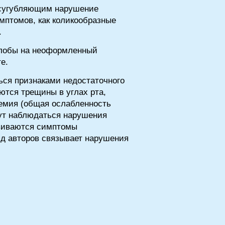
усугубляющим нарушение
мптомов, как коликообразные
.
алобы на неоформленный
е.
ся признаками недостаточного
ются трещины в углах рта,
немия (общая ослабленность
гут наблюдаться нарушения
звиваются симптомы
Ряд авторов связывает нарушения