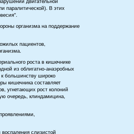
 нарушении двигательной
ли паралитической). В этих
весия".
ороны организма на поддержание
пожилых пациентов,
ганизма.
ериального роста в кишечнике
дной из облигатно-анаэробных
 к большинству широко
оры кишечника составляет
ов, угнетающих рост колоний
вую очередь, клиндамицина,
 проявлениями,
м воспаления слизистой