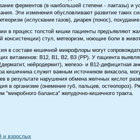
ание ферментов (в наибольшей степени - лактазы) и 
ания. Эти изменения обусловливают развитие таких си
етеоризм (испускание газов), диарея (понос), похудание
ии в процесс толстой кишки пациенты предъявляют ж
й консистенции) стул, метеоризм, ноющие боли в живот
ия в составе кишечной микрофлоры могут сопровождать
х витаминов: В12, В1, В2, В3 (РР). У пациента выявля
 (дерматит, нейродермит), железо- и В12-дефицитная а
ра кишечника служит важным источником викасола, мо
аев в результате нарушения обмена желчных кислот ра
ия в организме (онемение губ, пальцев, остеопороз). 
м "микробного баланса" желудочно-кишечного тракта.
й и взрослых