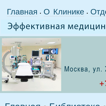
Главная
О Клинике
Отд
•
•