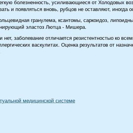
легкую болезненность, усиливающиеся от Холодовых воз
ать и появляться вновь, рубцов не оставляют, иногда о
кольцевидная гранулема, ксантомы, саркоидоз, липоидн
нирующий эластоз Лютца - Мишера.
 нет, заболевание отличается резистентностыо ко всем
лергических васкулитах. Оценка результатов от назна
.
туальной медицинской системе