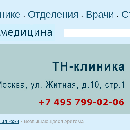
нике
Отделения
Врачи
С
•
•
•
ния кожи
•
Возвышающаяся эритема