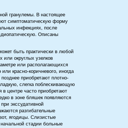
ной гранулемы. В настоящее
ляют симптоматическую форму
альных инфекциях, после
 идиопатическую. Описаны
может быть практически в любой
или округлых узелков
иаметре или располагающихся
 или красно-коричневого, иногда
 позднее приобретают плотно-
гладкую, слегка поблескивающую
я в центре часто приобретают
едко в зоне бляшек появляются
 при экссудативной
ажаются разгибательные
ивот, ягодицы. Слизистые
 начальной стадии больные