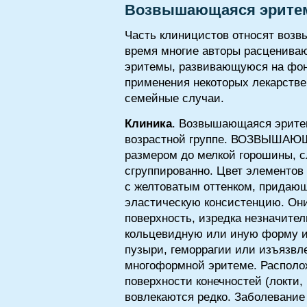
Возвышающаяся эрите
Часть клиницистов относят воз
время многие авторы расценива
эритемы, развивающуюся на фон
применения некоторых лекарстве
семейные случаи.
Клиника
. Возвышающаяся эритем
возрастной группе. ВОЗВЫШАЮЩ
размером до мелкой горошины, 
сгруппированно. Цвет элементов 
с желтоватым оттенком, придающ
эластическую консистенцию. Он
поверхность, изредка незначите
кольцевидную или иную форму и 
пузыри, геморрагии или изъязвл
многоформной эритеме. Располо
поверхности конечностей (локти, 
вовлекаются редко. Заболевание