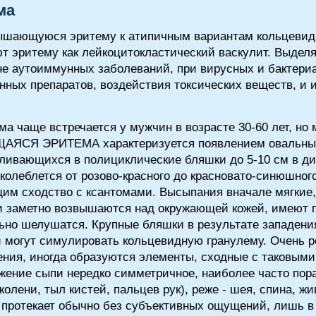
ма
вышающуюся эритему к атипичным вариантам кольцевид
ют эритему как лейкоцитокластический васкулит. Выде
е аутоиммунных заболеваний, при вирусных и бактери
нных препаратов, воздействия токсических веществ, и
а чаще встречается у мужчин в возрасте 30-60 лет, но 
АЯСЯ ЭРИТЕМА характеризуется появлением овальных 
сливающихся в полициклические бляшки до 5-10 см в д
колеблется от розово-красного до красновато-синюшного
им сходство с ксантомами. Высыпания вначале мягкие,
и заметно возвышаются над окружающей кожей, имеют 
льно шелушатся. Крупные бляшки в результате западени
могут симулировать кольцевидную гранулему. Очень р
ения, иногда образуются элементы, сходные с таковыми
жение сыпи нередко симметричное, наиболее часто пор
колени, тыл кистей, пальцев рук), реже - шея, спина, ж
 протекает обычно без субъективных ощущений, лишь в