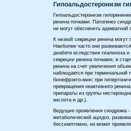
Гипоальдостеронизм г
Гипоальдостеронизм гипоренине
ренина почками. Патогенез синдр
не могут обеспечить адекватной 
К низкой секреции ренина могут
Наиболее часто они развиваются
диабете вследствие гиалиноза и
секреции ренина почками; в ста
ренина на счет увеличения объем
наблюдается при терминальной п
бинефрэкто-мии; при гипертонич
превращения неактивного ренина 
препараты из группы нестероидн
кислота и др.).
Ведущие проявления синдрома - 
метаболический ацидоз, развива
бессимптомно, но может проявля