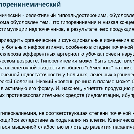
ипоренинемический
мический - селективный гипоальдостеронизм, обусловл
ома обусловлен тем, что гипоренинемия и низкая концен
стимуляции надпочечников, в результате чего продукция
 приводить органические и функциональные изменения ю
 у больных нефропатиями, особенно в стадии почечной
 склероза афферентных артериол клубочка почек и нар
рческом возрасте. Гипоренинемия может быть следстви
а внеклеточной жидкости и общего "обменного" натрия.
очечной недостаточности у больных, леченных хрониче
еской болезни. Низкий уровень ренина в плазме может
в активную его форму. И, наконец, угнетать продукцию 
ых противовоспалительных средств (индометацин, ибу
гиперкалиемия, не соответствующая степени почечной 
ющийся вследствие выхода калия из клетки. Клиническ
ться мышечной слабостью вплоть до развития паралич