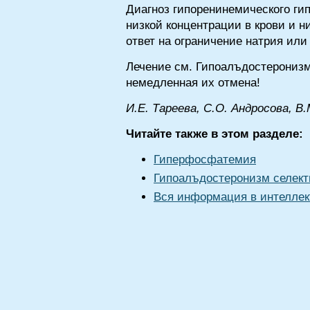
Диагноз гипоренинемического ги
низкой концентрации в крови и н
ответ на ограничение натрия ил
Лечение см. Гипоалъдостерониз
немедленная их отмена!
И.E. Тapeева, C.О. Aндрocoва, B.
Читайте также в этом разделе:
Гиперфосфатемия
Гипоалъдостеронизм селек
Вся информация в интеллек