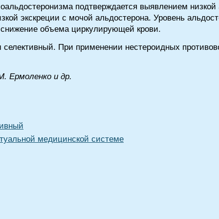
поальдостеронизма подтверждается выявлением низкой 
изкой экскреции с мочой альдостерона. Уровень альдосте
и снижение объема циркулирующей крови.
м селективный. При применении нестероидных противов
М. Epмoлeнкo и др.
тивный
туальной медицинской системе