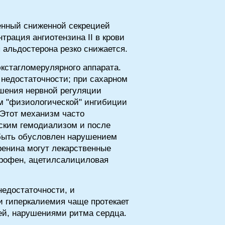
енный сниженной секрецией
трация ангиотензина II в крови
 альдостерона резко снижается.
кстагломерулярного аппарата.
 недостаточности; при сахарном
ушения нервной регуляции
ем "физиологической" ингибиции
 Этот механизм часто
ским гемодиализом и после
 быть обусловлен нарушением
ренина могут лекарственные
профен, ацетилсалициловая
недостаточности, и
и гиперкалиемия чаще протекает
ей, нарушениями ритма сердца.