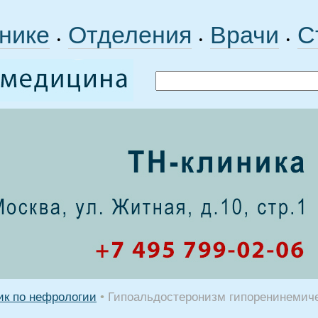
нике
Отделения
Врачи
С
•
•
•
ик по нефрологии
•
Гипоальдостеронизм гипоренинемич