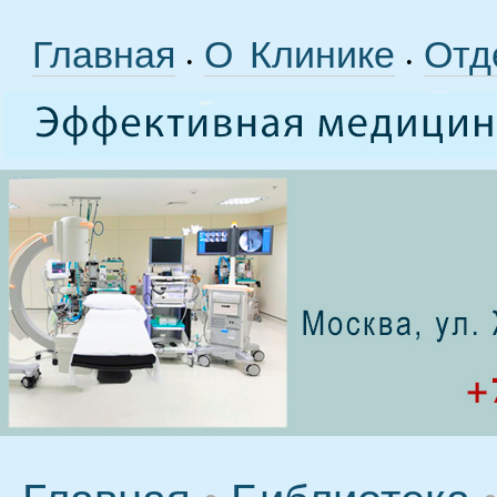
Главная
О Клинике
Отд
•
•