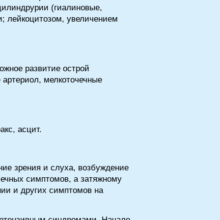
цилиндрурии (гиалиновые,
и; лейкоцитозом, увеличением
ожное развитие острой
е артериол, мелкоточечные
кс, асцит.
ние зрения и слуха, возбуждение
чечных симптомов, а затяжному
нии и других симптомов на
ертензивным синдромами. Начало