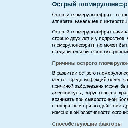
Острый гломерулонефр
Острый гломерулонефрит - остр
аппарата, канальцев и интерстиц
Острый гломерулонефрит начинае
старше двух лет и у подростков
гломерулонефрит), но может быт
соединительной ткани (вторичны
Причины острого гломеруло
В развитии острого гломерулоне
место. Среди инфекций более час
причиной заболевания может быт
аденовирусы, вирус герпеса, кра
возникать при сывороточной бол
препаратов и при воздействии д
измененной реактивности органи
Способствующие факторы