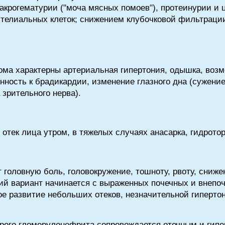
акрогематурии ("моча мясных помоев"), протеинурии и 
ителиальных клеток; снижением клубочковой фильтраци
ома характерны артериальная гипертония, одышка, возм
нность к брадикардии, изменение глазного дна (сужени
 зрительного нерва).
тек лица утром, в тяжелых случаях анасарка, гидротора
головную боль, головокружение, тошноту, рвоту, сниже
ий вариант начинается с выраженных почечных и внепо
ое развитие небольших отеков, незначительной гиперто
трого гломерулонефрита сопровождается отечным и гип