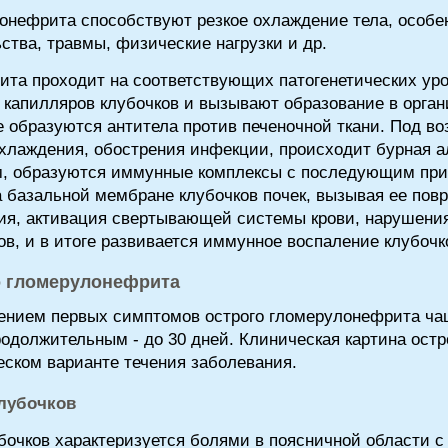
онефрита способствуют резкое охлаждение тела, особ
ства, травмы, физические нагрузки и др.
ита проходит на соответствующих патогенетических уро
 капилляров клубочков и вызывают образование в орга
ые образуются антитела против печеночной ткани. Под 
охлаждения, обострения инфекции, происходит бурная а
ом, образуются иммунные комплексы с последующим при
базальной мембране клубочков почек, вызывая ее пов
ия, активация свертывающей системы крови, нарушения
в, и в итоге развивается иммунное воспаление клубочко
 гломерулонефрита
нием первых симптомов острого гломерулонефрита чаще
одолжительным - до 30 дней. Клиническая картина остр
еском варианте течения заболевания.
лубочков
бочков характеризуется болями в поясничной области 