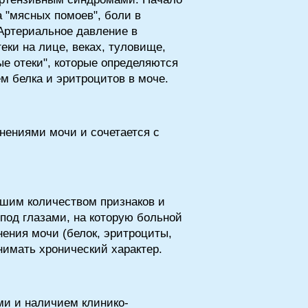
а "мясных помоев", боли в
 Артериальное давление в
теки на лице, веках, туловище,
ые отеки", которые определяются
 белка и эритроцитов в моче.
ениями мочи и сочетается с
ьшим количеством признаков и
под глазами, на которую больной
ения мочи (белок, эритроциты,
нимать хронический характер.
и и наличием клинико-