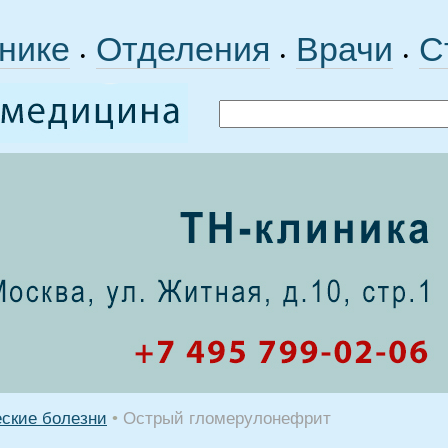
нике
Отделения
Врачи
С
•
•
•
еские болезни
•
Острый гломерулонефрит