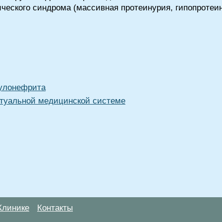
ческого синдрома (массивная протеинурия, гипопротеи
рулонефрита
туальной медицинской системе
Клинике
Контакты