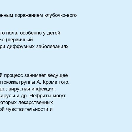
енным поражением клубочко-вого
о пола, особенно у детей
ие (первичный
 при диффузных заболеваниях
ый процесс занимает ведущее
ококка группы А. Кроме того,
др.; вирусная инфекция:
овирусы и др. Нефриты могут
которых лекарственных
ой чувствительности и