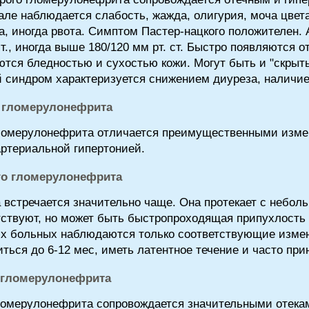
але наблюдается слабость, жажда, олигурия, моча цвет
а, иногда рвота. Симптом Пастер-нацкого положителен.
ст., иногда выше 180/120 мм рт. ст. Быстро появляются о
ются бледностью и сухостью кожи. Могут быть и "скрыт
синдром характеризуется снижением диуреза, наличием
 гломерулонефрита
ломерулонефрита отличается преимущественными измен
ртериальной гипертонией.
о гломерулонефрита
стречается значительно чаще. Она протекает с небол
тствуют, но может быть быстропроходящая припухлость 
их больных наблюдаются только соответствующие измен
ься до 6-12 мес, иметь латентное течение и часто при
 гломерулонефрита
ломерулонефрита сопровождается значительными отекам