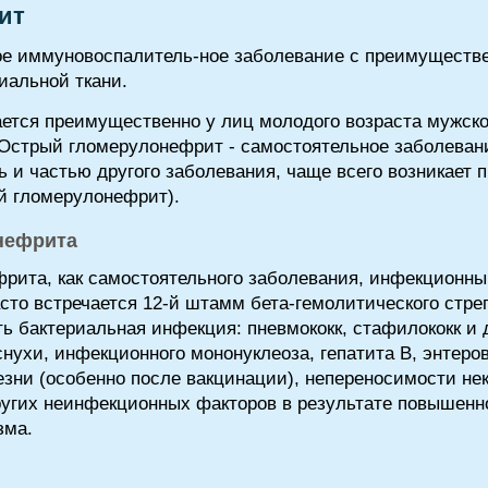
ит
ое иммуновоспалитель-ное заболевание с преимуществ
иальной ткани.
тся преимущественно у лиц молодого возраста мужског
. Острый гломерулонефрит - самостоятельное заболеван
ь и частью другого заболевания, чаще всего возникает
й гломерулонефрит).
нефрита
фрита, как самостоятельного заболевания, инфекционн
то встречается 12-й штамм бета-гемолитического стрепт
ь бактериальная инфекция: пневмококк, стафилококк и 
снухи, инфекционного мононуклеоза, гепатита В, энтер
езни (особенно после вакцинации), непереносимости не
ругих неинфекционных факторов в результате повышенн
зма.