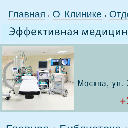
Главная
О Клинике
Отд
•
•