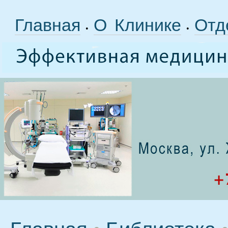
Главная
О Клинике
Отд
•
•