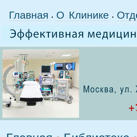
Главная
О Клинике
Отд
•
•