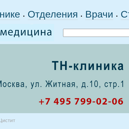
нике
Отделения
Врачи
С
•
•
•
Цистит