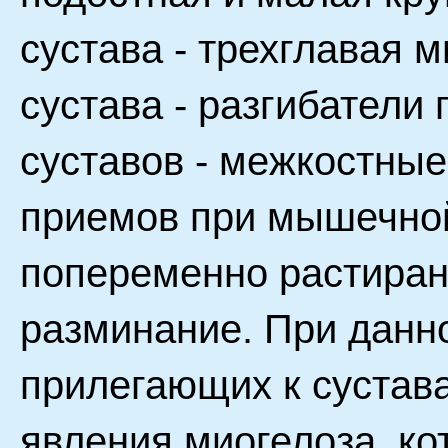
сустава - трехглавая 
сустава - разгибатели
суставов - межкостны
приемов при мышечно
попеременно растиран
разминание. При данн
прилегающих к сустав
явления миогелоза, ко