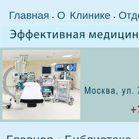
Главная
О Клинике
Отд
•
•