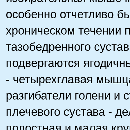
особенно отчетливо б
хроническом течении 
тазобедренного суста
подвергаются ягодичн
- четырехглавая мышца
разгибатели голени и 
плечевого сустава - д
подостная и малая кр