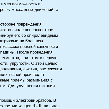
н имел возможность в
ировку массажных движений, а
 стороне повреждения
яют вначале поверхностное
инируя его со спиралевидным
 штрихами на большом
и массаже верхней конечности
впадины. После проведения
сегментов, при этом в первую
ти, упругости. С этой целью
авливания, сжатия, растяжения
ких тканей производят
ажные приемы разминания с
ем. Для улучшения питания
помощи электровибратора. В
ностью концов II - III пальцев