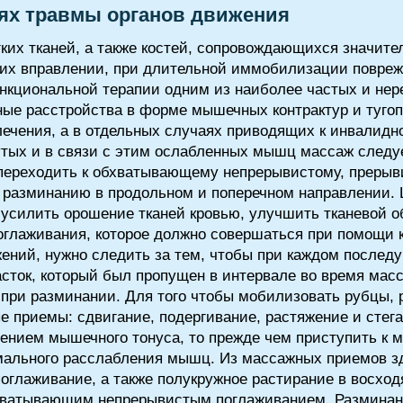
ях травмы органов движения
ких тканей, а также костей, сопровождающихся значит
 их вправлении, при длительной иммобилизации повреж
нкциональной терапии одним из наиболее частых и не
ые расстройства в форме мышечных контрактур и тугоп
ечения, а в отдельных случаях приводящих к инвалидно
утых и в связи с этим ослабленных мышц массаж следуе
 переходить к обхватывающему непрерывистому, прерыв
разминанию в продольном и поперечном направлении. Ц
 усилить орошение тканей кровью, улучшить тканевой 
глаживания, которое должно совершаться при помощи к
жений, нужно следить за тем, чтобы при каждом после
сток, который был пропущен в интервале во время масс
ри разминании. Для того чтобы мобилизовать рубцы, р
приемы: сдвигание, подергивание, растяжение и стеган
нием мышечного тонуса, то прежде чем приступить к 
мального расслабления мышц. Из массажных приемов зд
оглаживание, а также полукружное растирание в восх
бхватывающим непрерывистым поглаживанием. Разминан