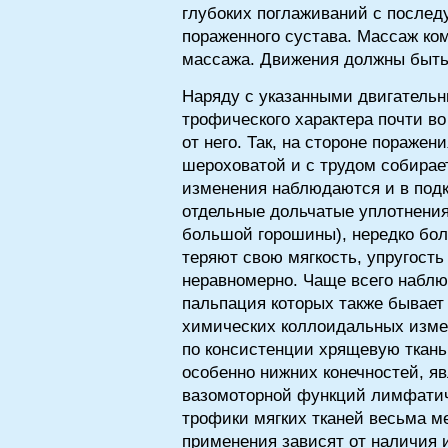
глубоких поглаживаний с после
пораженного сустава. Массаж ко
массажа. Движения должны быть
Наряду с указанными двигатель
трофического характера почти во
от него. Так, на стороне поражен
шероховатой и с трудом собирае
изменения наблюдаются и в подк
отдельные дольчатые уплотнени
большой горошины), нередко бол
теряют свою мягкость, упругост
неравномерно. Чаще всего наблю
пальпация которых также бывает
химических коллоидальных изме
по консистенции хрящевую ткань
особенно нижних конечностей, я
вазомоторной функций лимфатиче
трофики мягких тканей весьма м
применения зависят от наличия 