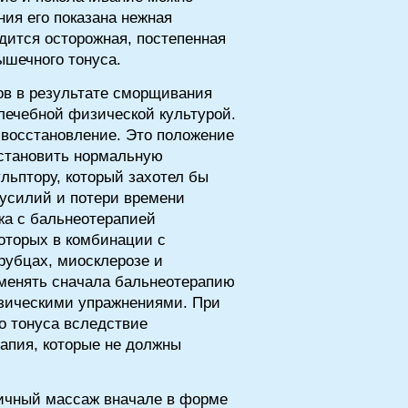
ия его показана нежная
дится осторожная, постепенная
ышечного тонуса.
ов в результате сморщивания
лечебной физической культурой.
 восстановление. Это положение
осстановить нормальную
ульптору, который захотел бы
 усилий и потери времени
ажа с бальнеотерапией
оторых в комбинации с
рубцах, миосклерозе и
менять сначала бальнеотерапию
изическими упражнениями. При
о тонуса вследствие
апия, которые не должны
гичный массаж вначале в форме