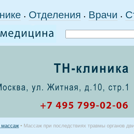
нике
Отделения
Врачи
С
•
•
•
 массаж
•
Массаж при последствиях травмы органов дв