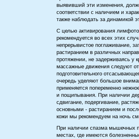
выявивший эти изменения, долже
соответствии с наличием и хара
также наблюдать за динамикой э
С целью активирования лимфоток
рекомендуется во всех этих слу
непрерывистое поглаживание, з
растиранием в различных напра
протяжении, не задерживаясь у 
массажные движения следуют от 
подготовительного отсасывающег
очередь уделяют большое внима
применяется попеременно нежное
и пощипывания. При наличии де
сдвигание, подергивание, растя
основными - растиранием и по
кожи мы рекомендуем на ночь см
При наличии спазма мышечных п
местах, где имеются болезненные