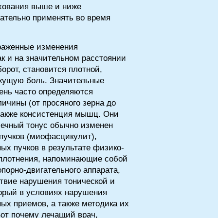
хования выше и ниже
ательно применять во время
раженные изменения
ак и на значительном расстоянии
борот, становится плотной,
ежущую боль. Значительные
ень часто определяются
чины (от просяного зерна до
также консистенция мышц. Они
шечный тонус обычно изменен
пучков (миофасцикулит),
ых пучков в результате физико-
плотнения, напоминающие собой
порно-двигательного аппарата,
твие нарушения тонической и
торый в условиях нарушения
ых приемов, а также методика их
Вот почему лечащий врач,