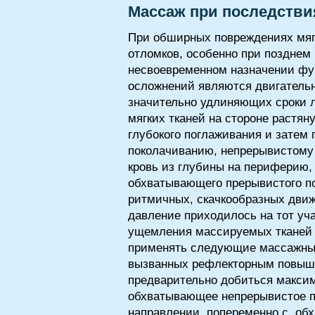
Массаж при последстви
При обширных повреждениях мяг
отломков, особенно при позднем
несвоевременном назначении фу
осложнений являются двигательн
значительно удлиняющих сроки л
мягких тканей на стороне растян
глубокого поглаживания и затем
поколачиванию, непрерывистому 
кровь из глубины на периферию,
обхватывающего прерывистого по
ритмичных, скачкообразных дви
давление приходилось на тот уча
ущемления массируемых тканей п
применять следующие массажные 
вызванных рефлекторным повыше
предварительно добиться макси
обхватывающее непрерывистое п
направлении, попеременно с .о