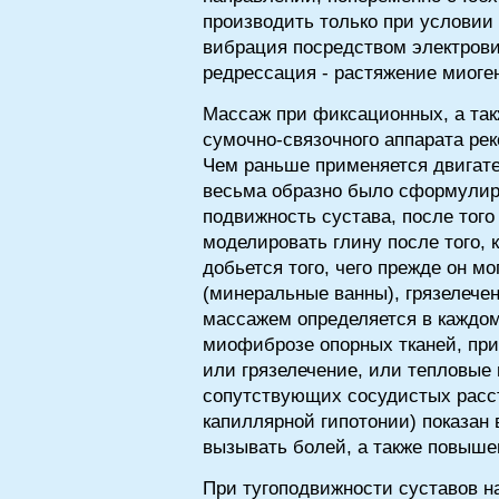
производить только при условии
вибрация посредством электрови
редрессация - растяжение миоге
Массаж при фиксационных, а так
сумочно-связочного аппарата ре
Чем раньше применяется двигате
весьма образно было сформулиров
подвижность сустава, после того
моделировать глину после того, 
добьется того, чего прежде он м
(минеральные ванны), грязелече
массажем определяется в каждом
миофиброзе опорных тканей, пр
или грязелечение, или тепловые
сопутствующих сосудистых расст
капиллярной гипотонии) показан
вызывать болей, а также повыше
При тугоподвижности суставов н