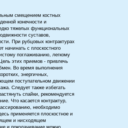
ельным смещением костных
денной конечности и
редко тяжелых функциональных
одвижности суставов,
сти. При рубцовых контрактурах
т начинать с плоскостного
истому поглаживанию, легкому
ель этих приемов - привлечь
обмен. Во время выполнения
оротких, энергичных,
дующем поступательном движении
ажа. Следует также избегать
астянуть спайки, рекомендуется
ие. Что касается контрактур,
массированию, необходимо
есь применяется плоскостное и
одящем и нисходящем
ие и поколачивание можно