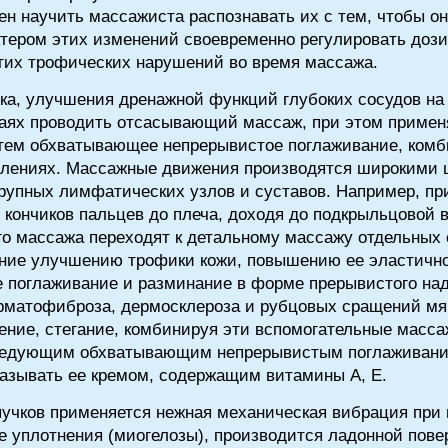
н научить массажиста распознавать их с тем, чтобы о
ктером этих изменений своевременно регулировать доз
тих трофических нарушений во время массажа.
а, улучшения дренажной функций глубоких сосудов на
чаях проводить отсасывающий массаж, при этом примен
атем обхватывающее непрерывистое поглаживание, комб
влениях. Массажные движения производятся широкими
крупных лимфатических узлов и суставов. Например, пр
кончиков пальцев до плеча, доходя до подкрыльцовой 
о массажа переходят к детальному массажу отдельных 
ние улучшению трофики кожи, повышению ее эластичнос
 поглаживание и разминание в форме прерывистого над
рматофиброза, дермосклероза и рубцовых сращений мяг
жение, стегание, комбинируя эти вспомогательные масс
следующим обхватывающим непрерывистым поглаживани
азывать ее кремом, содержащим витамины А, Е.
учков применяется нежная механическая вибрация при 
 уплотнения (миогелозы), производится ладонной поверх