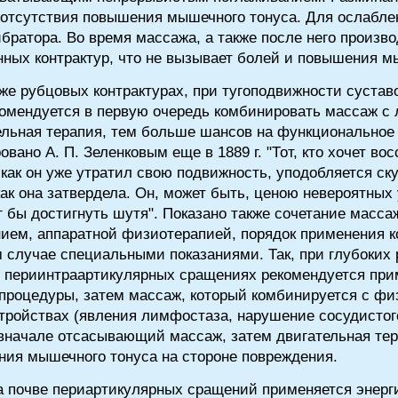
 отсутствия повышения мышечного тонуса. Для ослаблен
братора. Во время массажа, а также после него произво
нных контрактур, что не вызывает болей и повышения м
же рубцовых контрактурах, при тугоподвижности сустав
комендуется в первую очередь комбинировать массаж с 
льная терапия, тем больше шансов на функциональное
ано А. П. Зеленковым еще в 1889 г. "Тот, кто хочет в
 как он уже утратил свою подвижность, уподобляется ск
как она затвердела. Он, может быть, ценою невероятных
ог бы достигнуть шутя". Показано также сочетание масс
нием, аппаратной физиотерапией, порядок применения к
 случае специальными показаниями. Так, при глубоких 
и периинтраартикулярных сращениях рекомендуется при
 процедуры, затем массаж, который комбинируется с ф
ройствах (явления лимфостаза, нарушение сосудистог
 вначале отсасывающий массаж, затем двигательная тер
ния мышечного тонуса на стороне повреждения.
а почве периартикулярных сращений применяется энер