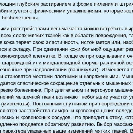
дующим глубоким растиранием в форме пиления и штри
мбинируется с физическими упражнениями, которые жел
 безболезненны.
ными расстройствами весьма часта можно встретить вы
 всех слоях мягких тканей как в области повреждения, т
ия кожа теряет свою эластичность, истончается или, нао
тся в складку. При сдвигании кожи больной ощущает р
ожножировой клетчатке. В толще ее при ощупывании оч
я шаровидной или миндалевидной формы различной вели
езненные при надавливании (панникулит). Изменяется 
ь и становятся местами плотными и напряженными. Мы
дается спастическое сокращение отдельных мышечных 
 резко болезненна. При длительном гипертонусе мышечн
нений мышечной ткани возникают небольшие участки у
 (миогелозы). Постоянным спутником при повреждении о
вляются расстройства лимфо- и кровообращения вследс
ских и кровеносных сосудов, что приводит к отеку, ко
едленно поддается обратному развитию. Выбор массажн
и характера указанных выше изменений мягких тканей. 