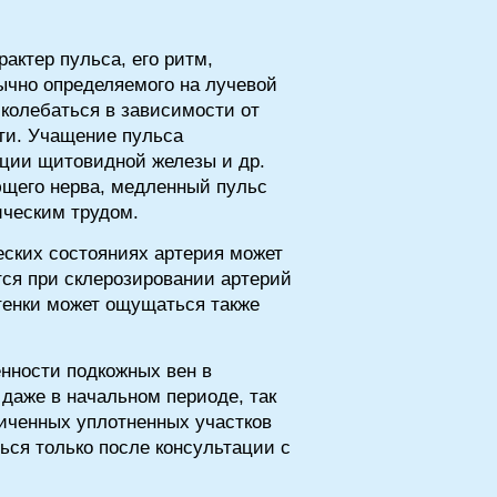
актер пульса, его ритм,
бычно определяемого на лучевой
 колебаться в зависимости от
сти. Учащение пульса
кции щитовидной железы и др.
ющего нерва, медленный пульс
ическим трудом.
еских состояниях артерия может
тся при склерозировании артерий
тенки может ощущаться также
нности подкожных вен в
 даже в начальном периоде, так
ниченных уплотненных участков
ься только после консультации с