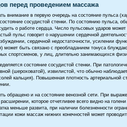
дов перед проведением массажа
ь внимание в первую очередь на состояние пульса (хар
а состояние сосудистой стенки. По состоянию пульса, о
судить о работе сердца. Число пульсовых ударов может
частый пульс говорит о нарушении сердечной деятельно
озбуждении, сердечной недостаточности, усилении фун
) может быть связано с преобладанием тонуса блужда
ных спортсменов, у лиц, длительно занимающихся физ
деляется состояние сосудистой стенки. При патологич
овной (шероховатой), извилистой, что обычно наблюдае
 солей кальция). Повышенная плотность артериальной с
ении.
ь обращено и на состояние венозной сети. При выраже
 расширении, которое отчетливее всего видно на голени
чатка меньше развита, при наличии болезненности огра
нтации кожи массаж нижних конечностей может проводит