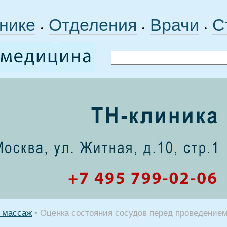
нике
Отделения
Врачи
С
•
•
•
 массаж
•
Оценка состояния сосудов перед проведение