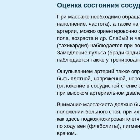
Оценка состояния сосу
При массаже необходимо обращат
наполнение, частота), а также н
артерии, можно ориентировочно 
пола, возраста и др. Слабый и 
(тахикардия) наблюдается при в
Замедление пульса (брадикардия
наблюдается также у тренирован
Ощупыванием артерий также опре
быть плотной, напряженной, нер
(отложение в сосудистой стенке
при высоком артериальном давл
Внимание массажиста должно быт
положении больного стоя, при их
как здесь подкожножировая клет
по ходу вен (флеболиты), пигме
врачом.