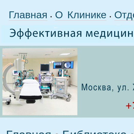
Главная
О Клинике
Отд
•
•