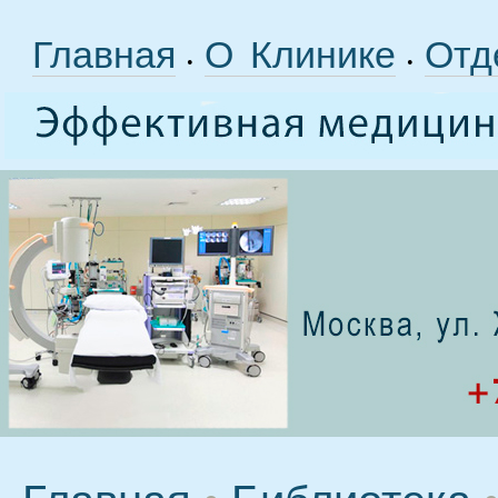
Главная
О Клинике
Отд
•
•