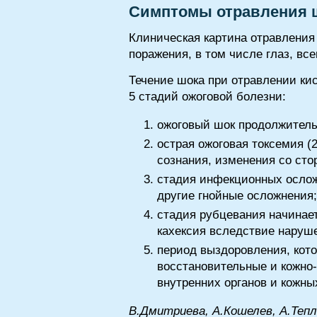
Симптомы отравления 
Клиническая картина отравления 
поражения, в том числе глаз, вс
Течение шока при отравлении ки
5 стадий ожоговой болезни:
ожоговый шок продолжительн
острая ожоговая токсемия (2
сознания, изменения со ст
стадия инфекционных осложн
другие гнойные осложнения;
стадия рубцевания начинает
кахексия вследствие наруш
период выздоровления, кото
восстановительные и кожно
внутренних органов и кожных
В.Дмитриева, А.Кошелев, А.Теп