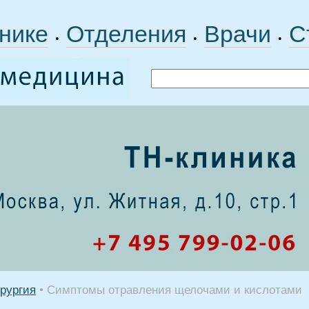
нике
Отделения
Врачи
С
•
•
•
рургия
•
Симптомы отравления щелочами и кислотами