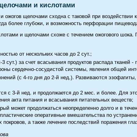
щелочами и кислотами
и ожогов щелочами сходна с таковой при воздействии к
егда более глубоки, и возможность перфорации пищевод
слотами и щелочами схоже с течением ожогового шока.
остью от нескольких часов до 2 сут.;
-3 сут.) за счет всасывания продуктов распада тканей -
ороны сердечно-сосудистой системы, явления общей инт
ений (с 4-го дня до 2-й нед.). Развиваются эзофагиты
ся с 3-й нед. и продолжается до 2 мес. и более. Для эт
ения акта питания и всасывания питательных веществ;
рый может продолжаться неопределенно долго и в течен
-пластические оперативные вмешательства по устране
 покровов, а также лечение последствий поражения глаз
лова