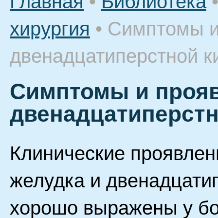
Главная
•
Библиотека
хирургия
•
Симптомы и
двенадцатиперстной к
Симптомы и прояв
двенадцатиперстн
Клинические проявлен
желудка и двенадцатип
хорошо выражены у бо