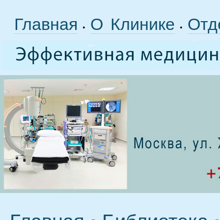
Главная
О Клинике
Отд
•
•