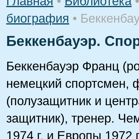
Главная
•
Библиотека
биография
•
Беккенба
Беккенбауэр. Спо
Беккенбауэр Франц (род
немецкий спортсмен, 
(полузащитник и цент
защитник), тренер. Че
1974 г. и Европы 1972 г