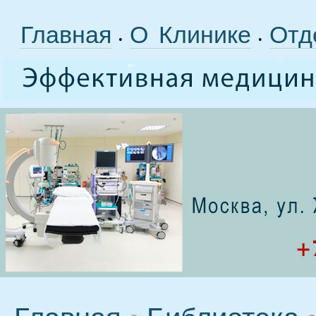
Главная
О Клинике
Отд
•
•