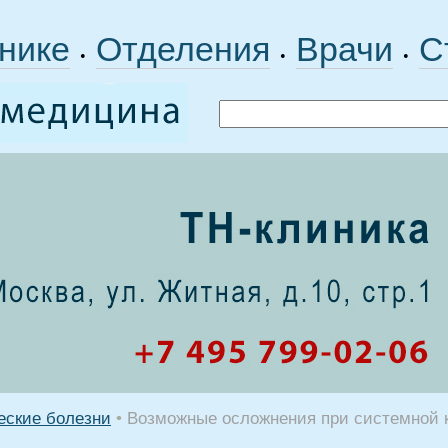
нике
Отделения
Врачи
С
•
•
•
еские болезни
•
Возможные осложнения при системной 