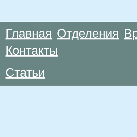
Главная
Отделения
В
Контакты
Статьи
Материалы, размещенные на данной странице
публичной офертой. Посетители сайта не дол
рекомендаций. ООО «ТН-Клиника» не несёт о
возникшие в результате использования инфо