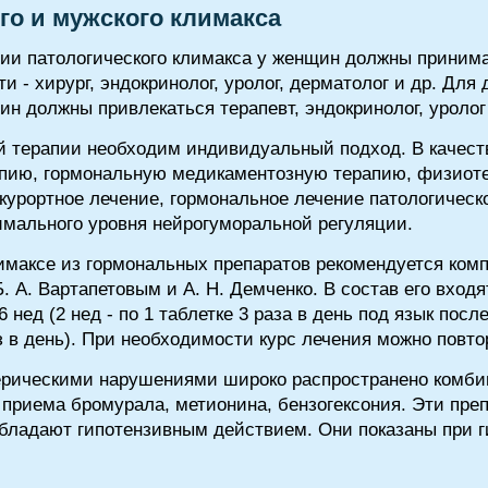
го и мужского климакса
ии патологического климакса у женщин должны принимат
и - хирург, эндокринолог, уролог, дерматолог и др. Для
ин должны привлекаться терапевт, эндокринолог, уролог 
й терапии необходим индивидуальный подход. В качест
апию, гормональную медикаментозную терапию, физиоте
курортное лечение, гормональное лечение патологическ
имального уровня нейрогуморальной регуляции.
имаксе из гормональных препаратов рекомендуется ком
 А. Вартапетовым и А. Н. Демченко. В состав его вход
нед (2 нед - по 1 таблетке 3 раза в день под язык после 
раз в день). При необходимости курс лечения можно повто
ерическими нарушениями широко распространено комби
е приема бромурала, метионина, бензогексония. Эти пр
 обладают гипотензивным действием. Они показаны при 