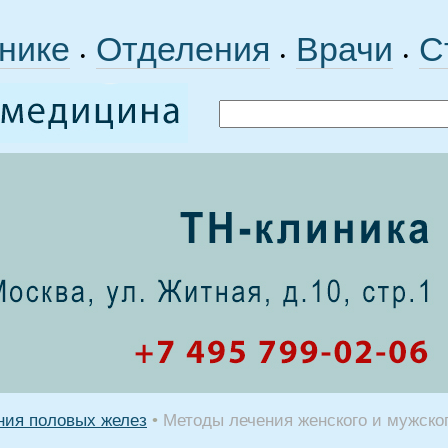
нике
Отделения
Врачи
С
•
•
•
ния половых желез
•
Методы лечения женского и мужско