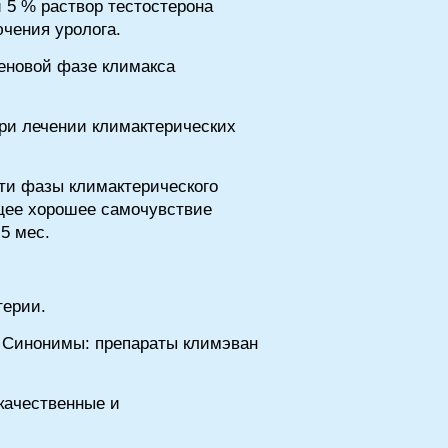
 5 % раствор тестостерона
чения уролога.
геновой фазе климакса
ри лечении климактерических
эти фазы климактерического
бщее хорошее самочувствие
-5 мес.
терии.
. Синонимы: препараты климэван
качественные и