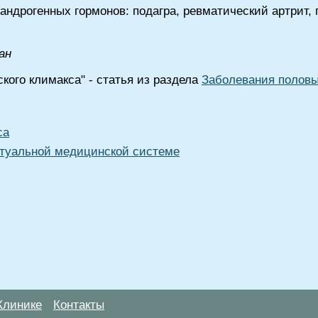
ндрогенных гормонов: подагра, ревматический артрит, 
ан
кого климакса" - статья из раздела
Заболевания половы
са
туальной медицинской системе
Клинике
Контакты