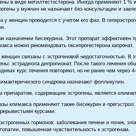
ены в виде метилтестостерона. Иногда применяют 1 % и
огены у мужчин не назначают без консультации и заклю
а у женщин проводится с учетом его фаз. В гиперэстро
ми.
и назначении бисекурина. Этот препарат эффективен п
макса можно рекомендовать оксипрогестерона капронат.
у женщин связаны с эстрогеновой недостаточностью. В 
ены: эстрадиола дипропионат. После такого лечения о
дивах курс лечения повторяют, но не ранее чем через 4
лимактерического синдрома назначают фолликулин.
 препаратом, содержащим эстрогены, является климак
азы климакса применяют также бисекурин и прегэстрол
прерывистыми курсами.
эстрогенных гормонов: заболевание печени и почек, зло
топатии, повышенная чувствительность к эстрогенам.