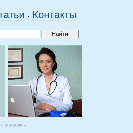
татьи
Контакты
•
го климакса