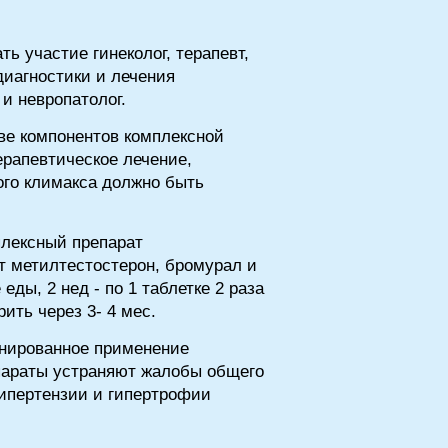
ь участие гинеколог, терапевт,
 диагностики и лечения
и невропатолог.
ве компонентов комплексной
рапевтическое лечение,
ого климакса должно быть
плексный препарат
ят метилтестостерон, бромурал и
еды, 2 нед - по 1 таблетке 2 раза
рить через 3- 4 мес.
нированное применение
епараты устраняют жалобы общего
гипертензии и гипертрофии