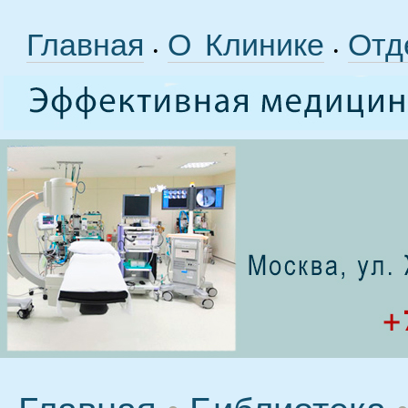
Главная
О Клинике
Отд
•
•