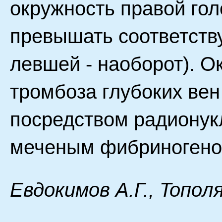
окружность правой гол
превышать соответств
левшей - наоборот). О
тромбоза глубоких вен
посредством радионук
меченым фибриногено
Eвдoкимoв A.Г., Toпoл