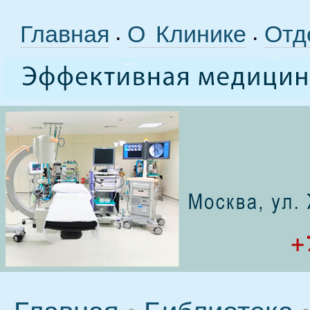
Главная
О Клинике
Отд
•
•