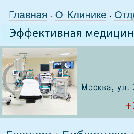
Главная
О Клинике
Отд
•
•