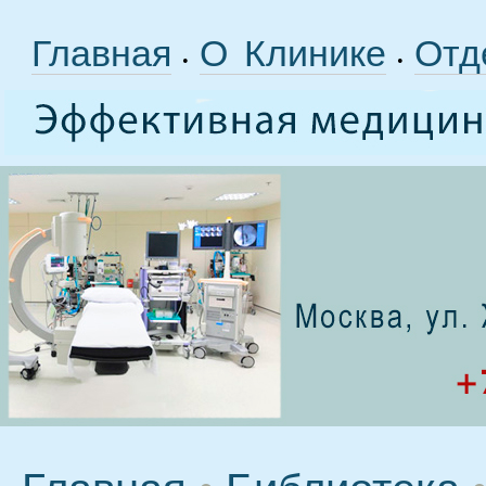
Главная
О Клинике
Отд
•
•