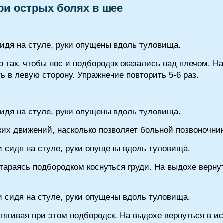
ри острых болях в шее
сидя на стуле, руки опущены вдоль туловища.
о так, чтобы нос и подбородок оказались над плечом. Н
ь в левую сторону. Упражнение повторить 5-6 раз.
сидя на стуле, руки опущены вдоль туловища.
ких движений, насколько позволяет больной позвоночник
и сидя на стуле, руки опущены вдоль туловища.
стараясь подбородком коснуться груди. На выдохе верну
и сидя на стуле, руки опущены вдоль туловища.
втягивая при этом подбородок. На выдохе вернуться в 