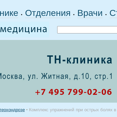
нике
Отделения
Врачи
С
•
•
•
теохондрозе
•
Комплекс упражнений при острых болях в