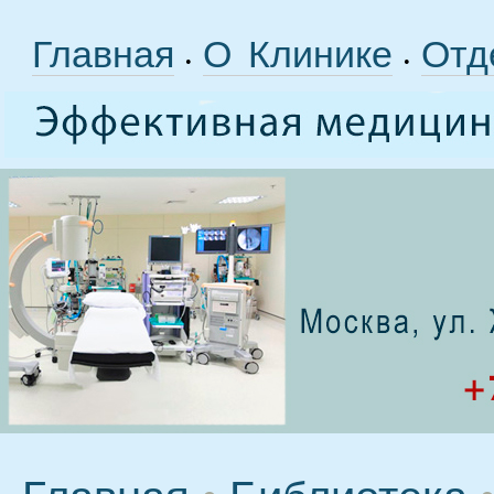
Главная
О Клинике
Отд
•
•