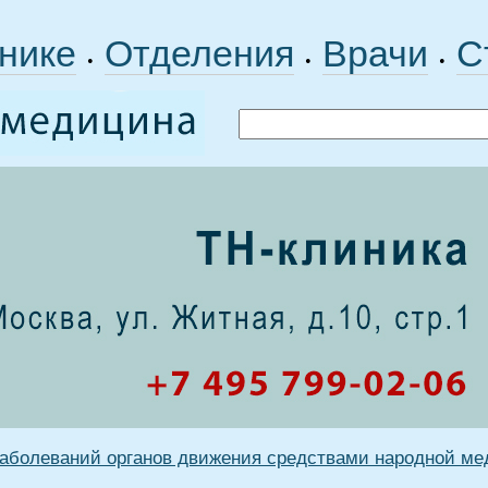
нике
Отделения
Врачи
С
•
•
•
заболеваний органов движения средствами народной м