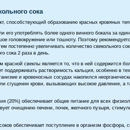
кольного сока
укт, способствующий образованию красных кровяных те
и его употреблять более одного винного бокала за оди
ое головокружение или тошноту. Поэтому рекомендуется
тем постепенно увеличивать количество свекольного со
го сока 2 раза в день.
красной свеклы является то, что в ней содержится бо
т поддерживать растворимость кальция, особенно в тех
ганизме и кровеносных сосудах накопился неорганическ
ли сгущении крови, вызывающих высокое давление, а т
лия (20%) обеспечивает общее питание для всех физиол
вует очищению печени, почек, желчного пузыря, стиму
 соков обеспечивает поступление в организм фосфора, 