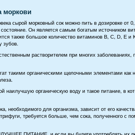
а моркови
века сырой морковный сок можно пить в дозировке от 0,5
 состояние. Он является самым богатым источником ви
ится также большое количество витаминов В, С, D, Е и 
у зубов.
стественным растворителем при многих заболеваниях, 
ат такими органическими щелочными элементами как н
елеза.
й наилучшую органическую воду и такое питание, в кот
ка, необходимого для организма, зависит от его качест
рифуги, требуется больше, чем сока, полученного с п
ИЛУЧШЕЕ ПИТАНИЕ, и если вы будете употреблять их ре