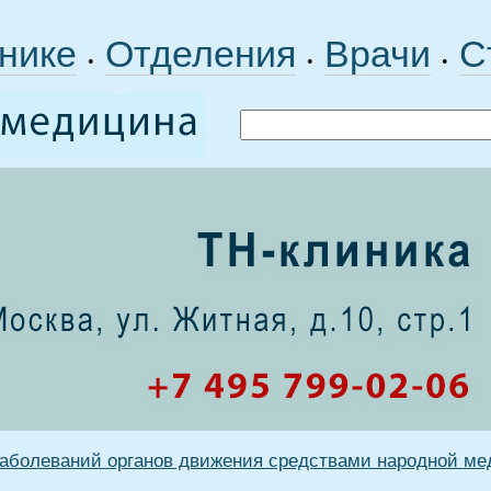
нике
Отделения
Врачи
С
•
•
•
заболеваний органов движения средствами народной м