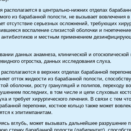
 располагается в центрально-нижних отделах барабанно
мого из барабанной полости, не вызывает вовлечения в
ет отсутствие серьезных осложнений, требующих хирур
ившееся воспаление слизистой оболочки и гноетечение
, антибиотиков и местным применением дезинфицирую
вании данных анамнеза, клинической и отоскопической 
евидного отростка, данных исследования слуха.
располагаются в верхних отделах барабанной перепонки
няет отток жидкости из барабанной полости, способств
ой оболочки, росту грануляций и полипов, переходу во
рушением последних, в том числе и цепи слуховых косто
а и требует хирургического лечения. В связи с тем чт
рабанной перепонки, костное кольцо также может вовлек
ятся к эпитимпанитам.
яясь вглубь, может вызывать дальнейшее разрушение 
ннюю стенку барабанной полости (лабиринтит), способс