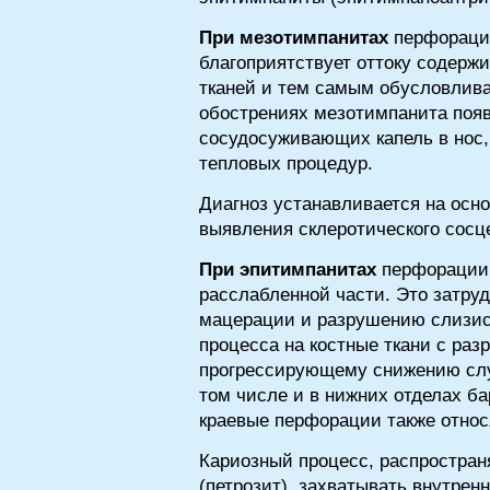
При мезотимпанитах
перфорация
благоприятствует оттоку содержи
тканей и тем самым обусловлива
обострениях мезотимпанита появ
сосудосуживающих капель в нос
тепловых процедур.
Диагноз устанавливается на осно
выявления склеротического сосц
При эпитимпанитах
перфорации 
расслабленной части. Это затруд
мацерации и разрушению слизист
процесса на костные ткани с раз
прогрессирующему снижению слух
том числе и в нижних отделах ба
краевые перфорации также относ
Кариозный процесс, распростран
(петрозит), захватывать внутре