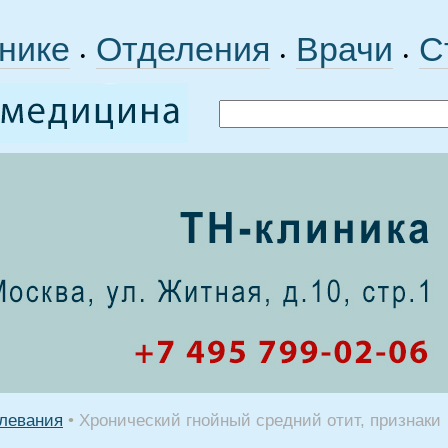
нике
Отделения
Врачи
С
•
•
•
левания
•
Хронический гнойный средний отит, признаки