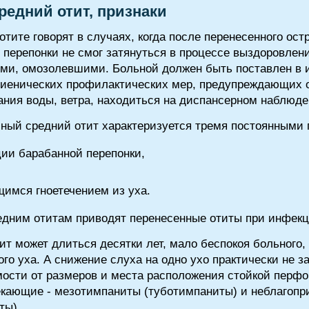
редний отит, признаки
тите говорят в случаях, когда после перенесенного остр
перепонки не смог затянуться в процессе выздоровлени
ми, омозолевшими. Больной должен быть поставлен в 
иенических профилактических мер, предупреждающих о
ания воды, ветра, находиться на диспансерном наблюде
йный средний отит характеризуется тремя постоянными 
ии барабанной перепонки,
имся гноетечением из уха.
едним отитам приводят перенесенные отиты при инфек
ит может длиться десятки лет, мало беспокоя больног
о уха. А снижение слуха на одно ухо практически не за
симости от размеров и места расположения стойкой перф
екающие - мезотимпаниты (туботимпаниты) и неблагопр
ты).