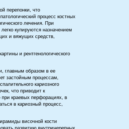
й перепонки, что
 патологический процесс костных
гического лечения. При
 легко купируются назначением
щих и вяжущих средств,
картины и рентгенологического
, главным образом в ее
ует застойным процессам,
спалительного кариозного
чек, что приводит к
о при краевых перфорациях, в
аться в кариозный процесс,
пирамиды височной кости
твовать развитию внутричерепных