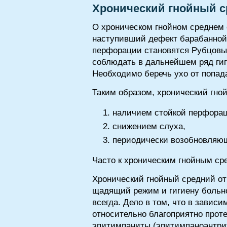
Хронический гнойный с
О хроническом гнойном среднем о
наступивший дефект барабанной 
перфорации становятся Рубцовы
соблюдать в дальнейшем ряд гиг
Необходимо беречь ухо от попад
Таким образом, хронический гно
наличием стойкой перфорац
снижением слуха,
периодически возобновляющ
Часто к хроническим гнойным ср
Хронический гнойный средний от
щадящий режим и гигиену больног
всегда. Дело в том, что в зави
относительно благоприятно прот
эпитимпаниты (эпитимпаноантри