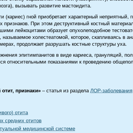
озга), вызывать развитие мастоидита.
и (кариес) гной приобретает характерный неприятный, 
х признаков. При этом деструктивный костный матери
шими лейкоцитами образует опухолеподобное тестовато
 называемое холестеатомой, которое, скапливаясь в ан
мерах, продолжает разрушать костные структуры уха.
жнения эпитимпанитов в виде кариеса, грануляций, по
ются относительными показаниями к проведению общеп
отит, признаки»
– статья из раздела
ЛОР-заболевания
ивого) отита
ых средних отитов
туальной медицинской системе