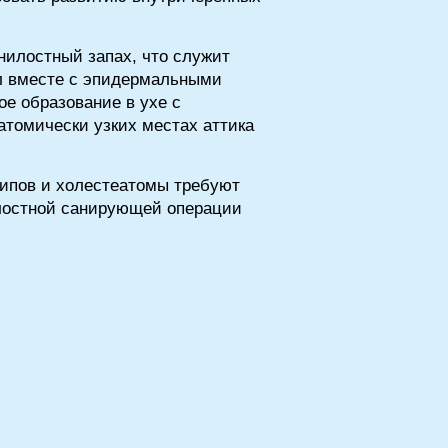
гнилостный запах, что служит
ал вместе с эпидермальными
е образование в ухе с
атомически узких местах аттика
липов и холестеатомы требуют
олостной санирующей операции