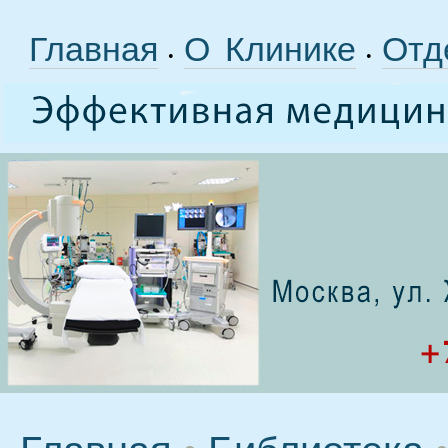
Главная
О Клинике
Отд
•
•