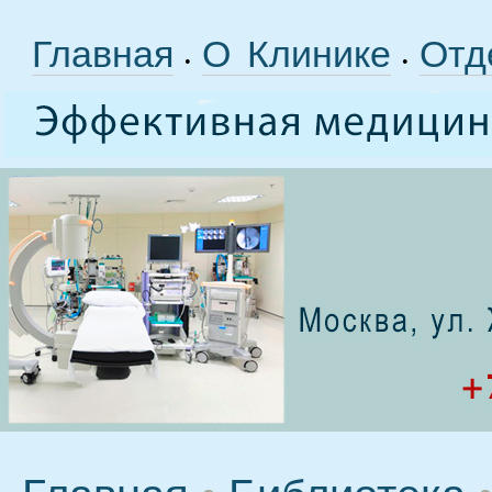
Главная
О Клинике
Отд
•
•