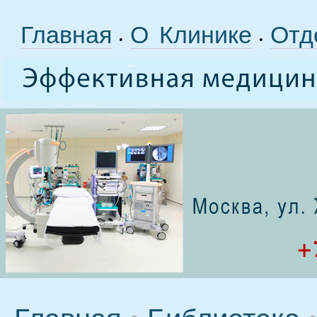
Главная
О Клинике
Отд
•
•