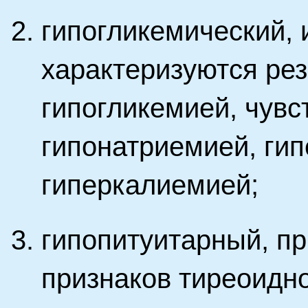
гипогликемический,
характеризуются рез
гипогликемией, чувс
гипонатриемией, ги
гиперкалиемией;
гипопитуитарный, пр
признаков тиреоидн