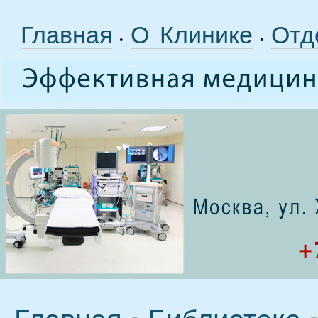
Главная
О Клинике
Отд
•
•