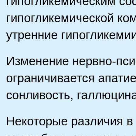
гипогликемическим со
гипогликемической ко
утренние гипогликемии
Изменение нервно-псих
ограничивается апатие
сонливость, галлюцинац
Некоторые различия в