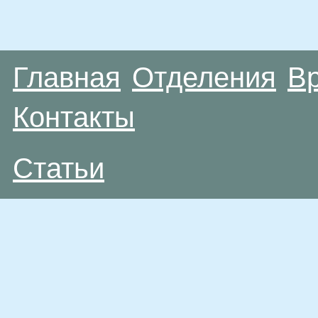
Главная
Отделения
В
Контакты
Статьи
Материалы, размещенные на данной странице
публичной офертой. Посетители сайта не дол
рекомендаций. ООО «ТН-Клиника» не несёт о
возникшие в результате использования инфо