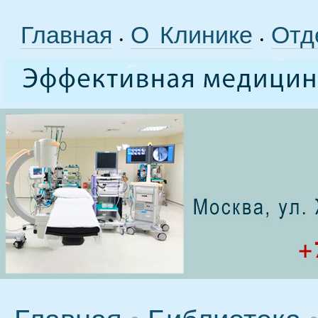
Главная
О Клинике
Отд
•
•