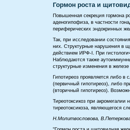
Гормон роста и щитови
Повышенная секреция гормона ро
аденогипофиза, в частности гона
периферических эндокринных жел
Так, при исследовании состояни
них. Структурные нарушения в 
действием ИРФ-I. При гистологи
Наблюдаются также аутоиммунный
структурные изменения в железе
Гипотиреоз проявляется либо в 
(первичный гипотиреоз), либо п
(вторичный гипотиреоз). Возможн
Тиреотоксикоз при акромегалии 
тиреотоксикоза, являющегося с
H.Moлитвocлoвoвa, B.Пeтepкoв
"Гормон роста и щитовидная желе