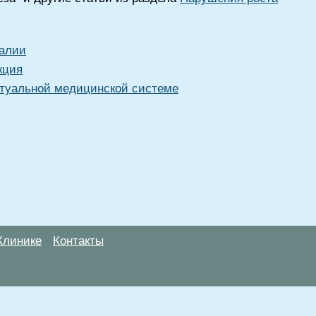
галии
кция
туальной медицинской системе
Клинике
Контакты