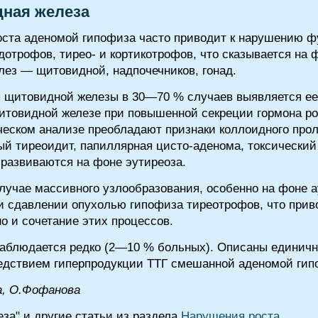
дная железа
ста аденомой гипофиза часто приводит к нарушению ф
дотрофов, тирео- и кортикотрофов, что сказывается на
ез — щитовидной, надпочечников, гонад.
я щитовидной железы в 30—70 % случаев выявляется ее
щитовидной железе при повышенной секреции гормона р
ческом анализе преобладают признаки коллоидного пр
 тиреоидит, папиллярная цисто-аденома, токсический
 развиваются на фоне эутиреоза.
случае массивного узлообразования, особенно на фоне 
ри сдавлении опухолью гипофиза тиреотрофов, что прив
о и сочетание этих процессов.
наблюдается редко (2—10 % больных). Описаны единичн
ледствием гиперпродукции ТТГ смешанной аденомой гип
а, O.Фoфaнoвa
за" и другие статьи из раздела
Нарушения роста