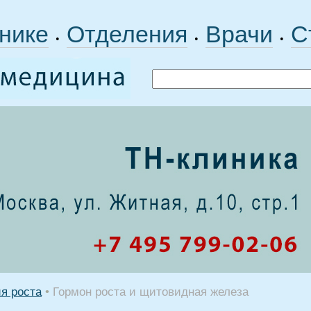
нике
Отделения
Врачи
С
•
•
•
я роста
•
Гормон роста и щитовидная железа