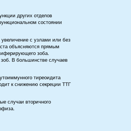
ункции других отделов
 функциональном состоянии
 увеличение с узлами или без
оста объясняются прямым
олиферирующего зоба.
 зоб. В большинстве случаев
аутоиммунного тиреоидита
одит к снижению секреции ТТГ
ые случаи вторичного
офиза.