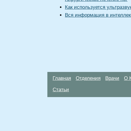
Как используется ультразву
Вся информация в интеллек
Главная
Отделения
Врачи
О 
Статьи
Материалы, размещенные на данной стр
использовать их в качестве медицински
возникшие в результате использования