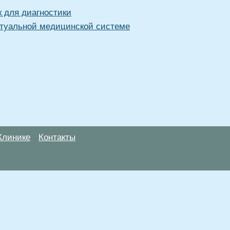
к для диагностики
туальной медицинской системе
Клинике
Контакты
анице, носят информационный характер и не являются публичной
х рекомендаций. ООО «ТН-Клиника» не несёт ответственности за в
 информации, размещенной на данной странице.