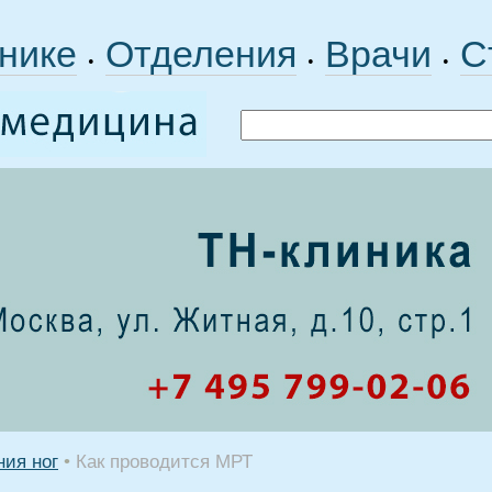
нике
Отделения
Врачи
С
•
•
•
ния ног
•
Как проводится МРТ