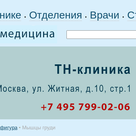
нике
Отделения
Врачи
С
•
•
•
 фигура
•
Мышцы груди