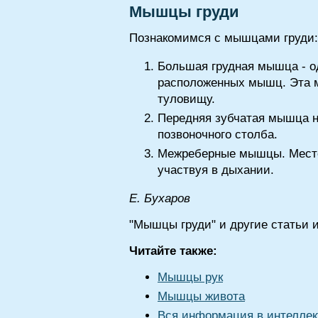
Мышцы груди
Познакомимся с мышцами груди:
Большая грудная мышца - о
расположенных мышц. Эта мы
туловищу.
Передняя зубчатая мышца на
позвоночного столба.
Межреберные мышцы. Местоп
участвуя в дыхании.
E. Бyxapoв
"Мышцы груди" и другие статьи 
Читайте также:
Мышцы рук
Мышцы живота
Вся информация в интеллек