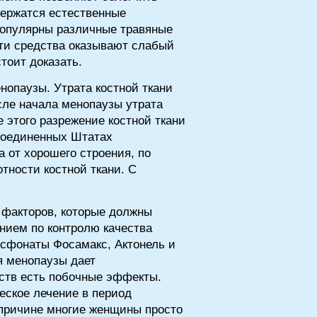
держатся естественные
 популярны различные травяные
эти средства оказывают слабый
тоит доказать.
нопаузы. Утрата костной ткани
сле начала менопаузы утрата
е этого разрежение костной ткани
 Соединенных Штатах
а от хорошего строения, по
тности костной ткани. С
 факторов, которые должны
нием по контролю качества
осфонаты Фосамакс, Актонель и
я менопаузы дает
дств есть побочные эффекты.
еское лечение в период
 причине многие женщины просто