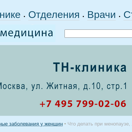
нике
Отделения
Врачи
С
•
•
•
ные заболевания у женщин
•
Что делать при менопаузе, 