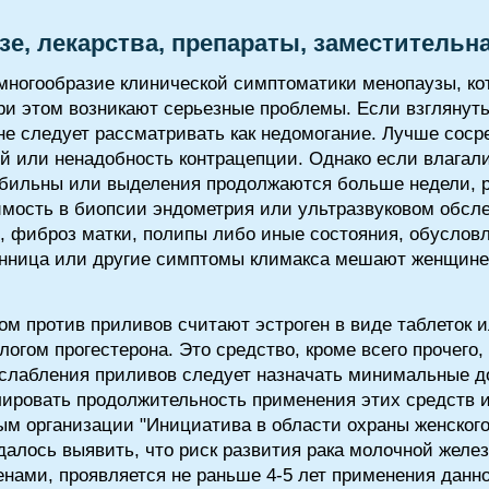
зе, лекарства, препараты, заместительн
многообразие клинической симптоматики менопаузы, кот
и этом возникают серьезные проблемы. Если взглянуть 
не следует рассматривать как недомогание. Лучше соср
ий или ненадобность контрацепции. Однако если влага
 обильны или выделения продолжаются больше недели, р
имость в биопсии эндометрия или ультразвуковом обсле
я, фиброз матки, полипы либо иные состояния, обусло
онница или другие симптомы климакса мешают женщине
 против приливов считают эстроген в виде таблеток и
логом прогестерона. Это средство, кроме всего прочего
ослабления приливов следует назначать минимальные д
лировать продолжительность применения этих средств и
ным организации "Инициатива в области охраны женского
алось выявить, что риск развития рака молочной желе
нами, проявляется не раньше 4-5 лет применения данно