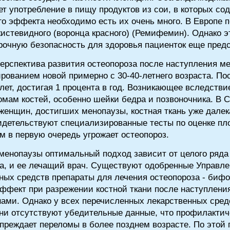
т употребление в пищу продуктов из сои, в которых со
го эффекта необходимо есть их очень много. В Европе
кистевидного (воронца красного) (Ремифемин). Однако 
рочную безопасность для здоровья пациенток еще предс
ерспектива развития остеопороза после наступления ме
рованием новой примерно с 30-40-летнего возраста. По
 лет, достигая 1 процента в год. Возникающее вследстви
омам костей, особенно шейки бедра и позвоночника. В
женщин, достигших менопаузы, костная ткань уже далек
идетельствуют специализированные тесты по оценке пло
 в первую очередь угрожает остеопороз.
 менопаузы оптимальный подход зависит от целого ряда
ка, и ее лечащий врач. Существуют одобренные Управле
ных средств препараты для лечения остеопороза - биф
ффект при разрежении костной ткани после наступлени
нами. Однако у всех перечисленных лекарственных сре
ени отсутствуют убедительные данные, что профилактич
преждает переломы в более позднем возрасте. По этой