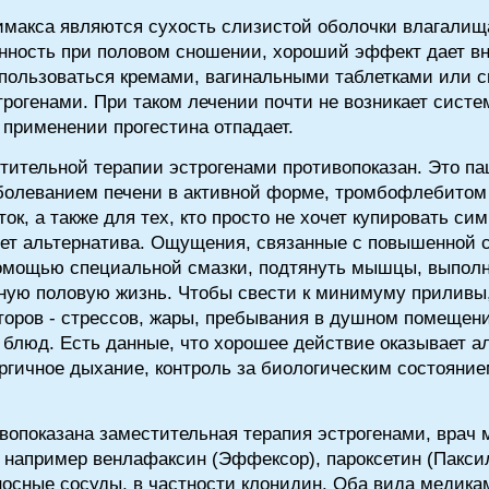
макса являются сухость слизистой оболочки влагалищ
нность при половом сношении, хороший эффект дает в
о пользоваться кремами, вагинальными таблетками или
трогенами. При таком лечении почти не возникает сист
применении прогестина отпадает.
ительной терапии эстрогенами противопоказан. Это па
болеванием печени в активной форме, тромбофлебитом 
ок, а также для тех, кто просто не хочет купировать 
ет альтернатива. Ощущения, связанные с повышенной 
омощью специальной смазки, подтянуть мышцы, выполн
вную половую жизнь. Чтобы свести к минимуму приливы
оров - стрессов, жары, пребывания в душном помещени
х блюд. Есть данные, что хорошее действие оказывает а
ргичное дыхание, контроль за биологическим состояние
вопоказана заместительная терапия эстрогенами, врач 
 например венлафаксин (Эффексор), пароксетин (Паксил
осные сосуды, в частности клонидин. Оба вида медика