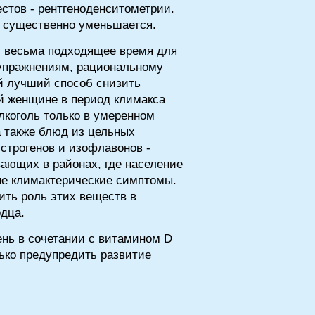
стов - рентгеноденситометрии.
и существенно уменьшается.
- весьма подходящее время для
 упражнениям, рациональному
й лучший способ снизить
ой женщине в период климакса
лкоголь только в умеренном
а также блюд из цельных
строгенов и изофлавонов -
ающих в районах, где население
ые климактерические симптомы.
ить роль этих веществ в
дца.
ень в сочетании с витамином D
ько предупредить развитие