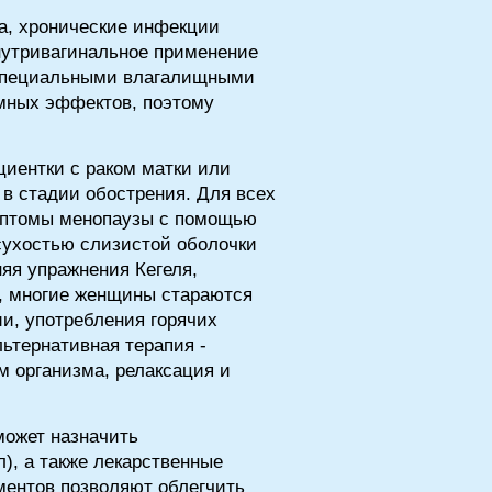
а, хронические инфекции
нутривагинальное применение
 специальными влагалищными
емных эффектов, поэтому
циентки с раком матки или
в стадии обострения. Для всех
симптомы менопаузы с помощью
сухостью слизистой оболочки
яя упражнения Кегеля,
, многие женщины стараются
и, употребления горячих
льтернативная терапия -
м организма, релаксация и
может назначить
), а также лекарственные
ментов позволяют облегчить