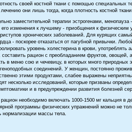
отность своей костной ткани с помощью специальных те
лечению они лишь тогда, когда плотность костной ткан
льно заместительной терапии эстрогенами, менопауза 
и его изменения к лучшему - приобщения к физическим
приступов хронических заболеваний. Для курящих самы
рдца - поскорее отказаться от пагубной привычки. Люб
олировать уровень холестерина в крови, употреблять а
, составить рацион с преобладанием фруктов, овощей, 
ть в меню сою и чечевицу, в которых много природных э
геноподобных соединений. У женщин, постоянно прожив
ственно этими продуктами, слабее выражены неприятн
ят несколько исследований, которые призваны определ
мптоматики и в предупреждении развития болезней сер
 рацион необходимо включать 1000-1500 мг кальция в д
лярной программы физических упражнений можно не тол
ть нормализации массы тела.