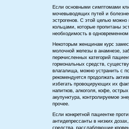
Если основными симптомами кли
мочевыводящих путей и болезне
эстрогенов. С этой целью можн
кольцами, которые пропитаны эс
необходимость в одновременном 
Некоторым женщинам курс замест
молочной железы в анамнезе, за
перечисленных категорий пациент
гормональных средств, существу
влагалища, можно устранить с п
рекомендуется продолжать акти
избегать провоцирующих их факт
напитков, алкоголя, кофе, остры
акупунктура, контролируемое эне
прочее.
Если конкретной пациентке проти
антидепрессанты в низких дозах,
средства, расслабляющие кровен