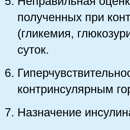
Неправильная оценк
полученных при кон
(гликемия, глюкозур
суток.
Гиперчувствительнос
контринсулярным го
Назначение инсулин