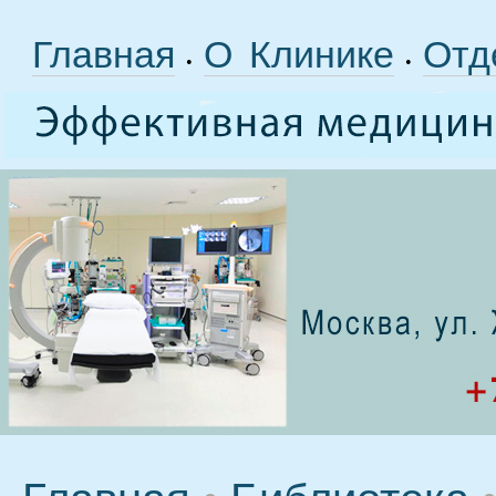
Главная
О Клинике
Отд
•
•